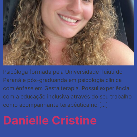
Psicóloga formada pela Universidade Tuiuti do
Paraná e pós-graduanda em psicologia clínica
com ênfase em Gestalterapia. Possui experiência
com a educação inclusiva através do seu trabalho
como acompanhante terapêutica no […]
Danielle Cristine