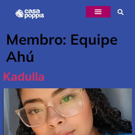
Membro:
Equipe
Ahú
Kadulla