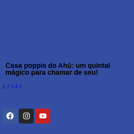
Casa poppis do Ahú: um quintal
mágico para chamar de seu!
16 de agosto de 2022
1
2
3
4
5