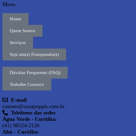
Menu
Home
Quem Somos
Serviços
Seja um(a) Franqueado(a)
Dúvidas Frequentes (FAQ)
Trabalhe Conosco
E-mail
contato@casapoppis.com.br
Telefones das sedes
Água Verde - Curitiba:
(41) 98524-2126
Ahú - Curitiba: