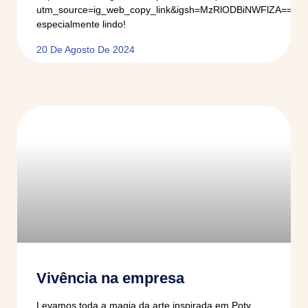
utm_source=ig_web_copy_link&igsh=MzRlODBiNWFlZA==Foi
especialmente lindo!
20 De Agosto De 2024
Vivência na empresa
Levamos toda a magia da arte inspirada em Poty