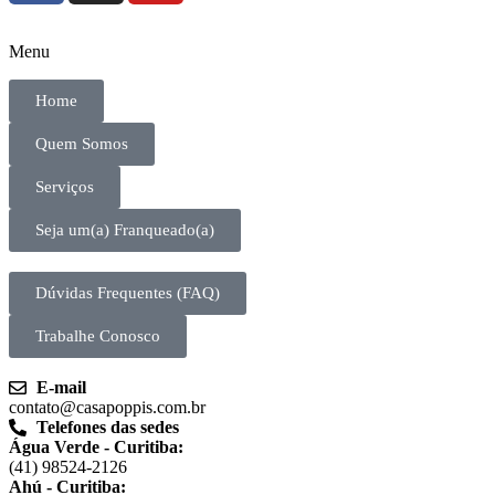
Menu
Home
Quem Somos
Serviços
Seja um(a) Franqueado(a)
Dúvidas Frequentes (FAQ)
Trabalhe Conosco
E-mail
contato@casapoppis.com.br
Telefones das sedes
Água Verde - Curitiba:
(41) 98524-2126
Ahú - Curitiba: