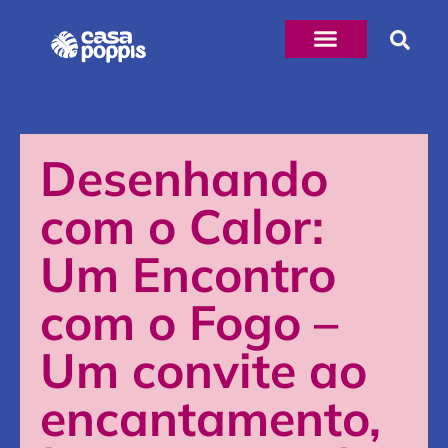
Desenhando
com o Calor:
Um Encontro
com o Fogo –
Um convite ao
encantamento,