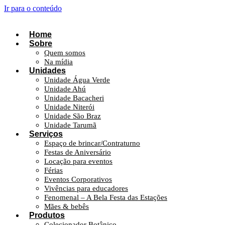
Ir para o conteúdo
Home
Sobre
Quem somos
Na mídia
Unidades
Unidade Água Verde
Unidade Ahú
Unidade Bacacheri
Unidade Niterói
Unidade São Braz
Unidade Tarumã
Serviços
Espaço de brincar/Contraturno
Festas de Aniversário
Locação para eventos
Férias
Eventos Corporativos
Vivências para educadores
Fenomenal – A Bela Festa das Estações
Mães & bebês
Produtos
Colecionador Botânico