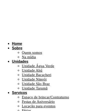
Home
Sobre
Quem somos
Na mídia
Unidades
Unidade Água Verde
Unidade Ahú
Unidade Bacacheri
Unidade Niterói
Unidade São Braz
Unidade Tarumã
Serviços
Espaço de brincar/Contraturno
Festas de Aniversário
Locação para eventos
Férias