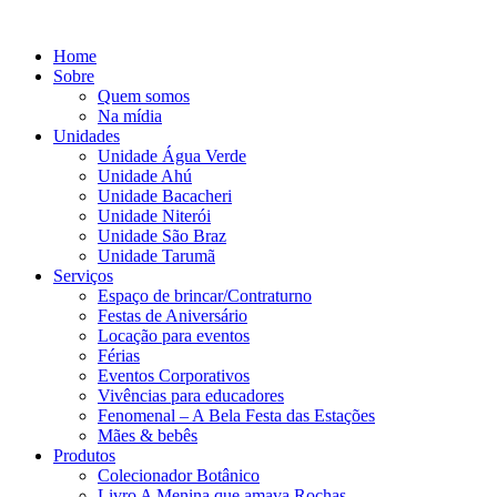
Ir
para
Home
o
Sobre
conteúdo
Quem somos
Na mídia
Unidades
Unidade Água Verde
Unidade Ahú
Unidade Bacacheri
Unidade Niterói
Unidade São Braz
Unidade Tarumã
Serviços
Espaço de brincar/Contraturno
Festas de Aniversário
Locação para eventos
Férias
Eventos Corporativos
Vivências para educadores
Fenomenal – A Bela Festa das Estações
Mães & bebês
Produtos
Colecionador Botânico
Livro A Menina que amava Rochas