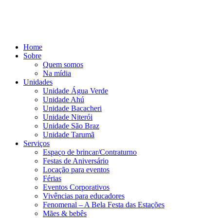
Home
Sobre
Quem somos
Na mídia
Unidades
Unidade Água Verde
Unidade Ahú
Unidade Bacacheri
Unidade Niterói
Unidade São Braz
Unidade Tarumã
Serviços
Espaço de brincar/Contraturno
Festas de Aniversário
Locação para eventos
Férias
Eventos Corporativos
Vivências para educadores
Fenomenal – A Bela Festa das Estações
Mães & bebês