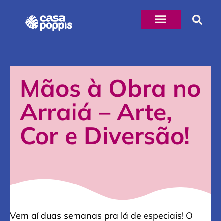
Mãos à Obra no
Arraiá – Arte,
Cor e Diversão!
Vem aí duas semanas pra lá de especiais! O