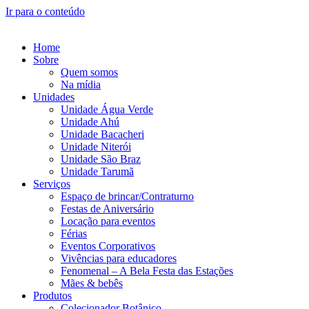
Ir para o conteúdo
Home
Sobre
Quem somos
Na mídia
Unidades
Unidade Água Verde
Unidade Ahú
Unidade Bacacheri
Unidade Niterói
Unidade São Braz
Unidade Tarumã
Serviços
Espaço de brincar/Contraturno
Festas de Aniversário
Locação para eventos
Férias
Eventos Corporativos
Vivências para educadores
Fenomenal – A Bela Festa das Estações
Mães & bebês
Produtos
Colecionador Botânico