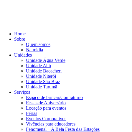
Home
Sobre
Quem somos
Na mídia
Unidades
Unidade Água Verde
Unidade Ahú
Unidade Bacacheri
Unidade Niterói
Unidade São Braz
Unidade Tarumã
Serviços
Espaço de brincar/Contraturno
Festas de Aniversário
Locação para eventos
Férias
Eventos Corporativos
Vivências para educadores
Fenomenal – A Bela Festa das Estações