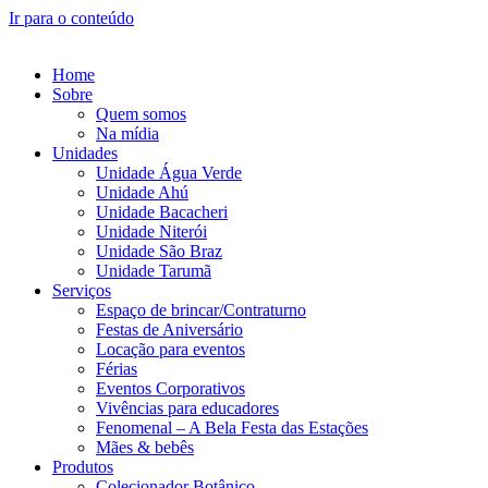
Ir para o conteúdo
Home
Sobre
Quem somos
Na mídia
Unidades
Unidade Água Verde
Unidade Ahú
Unidade Bacacheri
Unidade Niterói
Unidade São Braz
Unidade Tarumã
Serviços
Espaço de brincar/Contraturno
Festas de Aniversário
Locação para eventos
Férias
Eventos Corporativos
Vivências para educadores
Fenomenal – A Bela Festa das Estações
Mães & bebês
Produtos
Colecionador Botânico