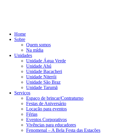
Home
Sobre
Quem somos
Na mídia
Unidades
Unidade Água Verde
Unidade Ahú
Unidade Bacacheri
Unidade Niterói
Unidade São Braz
Unidade Tarumã
Serviços
Espaço de brincar/Contraturno
Festas de Aniversário
Locação para eventos
Férias
Eventos Corporativos
Vivências para educadores
Fenomenal – A Bela Festa das Estações