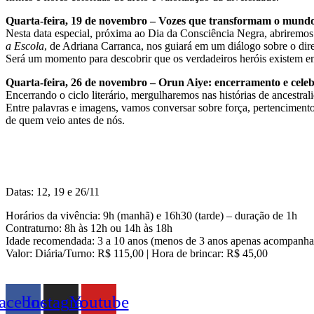
Quarta-feira, 19 de novembro – Vozes que transformam o mund
Nesta data especial, próxima ao Dia da Consciência Negra, abriremos e
a Escola
, de Adriana Carranca, nos guiará em um diálogo sobre o dir
Será um momento para descobrir que os verdadeiros heróis existem e
Quarta-feira, 26 de novembro – Orun Aiye: encerramento e cele
Encerrando o ciclo literário, mergulharemos nas histórias de ancestral
Entre palavras e imagens, vamos conversar sobre força, pertenciment
de quem veio antes de nós.
Datas: 12, 19 e 26/11
Horários da vivência: 9h (manhã) e 16h30 (tarde) – duração de 1h
Contraturno: 8h às 12h ou 14h às 18h
Idade recomendada: 3 a 10 anos (menos de 3 anos apenas acompanhados
Valor: Diária/Turno: R$ 115,00 | Hora de brincar: R$ 45,00
acebook
Instagram
Youtube