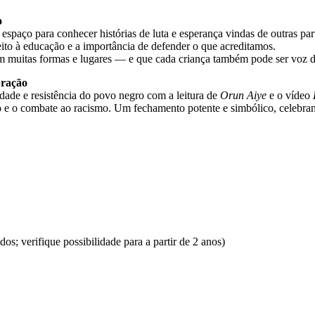
o
spaço para conhecer histórias de luta e esperança vindas de outras par
eito à educação e a importância de defender o que acreditamos.
m muitas formas e lugares — e que cada criança também pode ser voz d
bração
idade e resistência do povo negro com a leitura de
Orun Aiye
e o vídeo
o e o combate ao racismo. Um fechamento potente e simbólico, celebra
; verifique possibilidade para a partir de 2 anos)