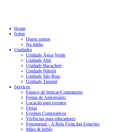
Home
Sobre
Quem somos
Na mídia
Unidades
Unidade Água Verde
Unidade Ahú
Unidade Bacacheri
Unidade Niterói
Unidade São Braz
Unidade Tarumã
Serviços
Espaço de brincar/Contraturno
Festas de Aniversário
Locação para eventos
Férias
Eventos Corporativos
Vivências para educadores
Fenomenal – A Bela Festa das Estações
Mães & bebês