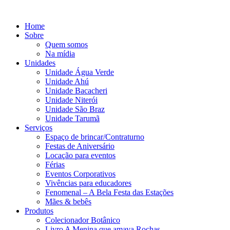
Ir
para
Home
o
Sobre
conteúdo
Quem somos
Na mídia
Unidades
Unidade Água Verde
Unidade Ahú
Unidade Bacacheri
Unidade Niterói
Unidade São Braz
Unidade Tarumã
Serviços
Espaço de brincar/Contraturno
Festas de Aniversário
Locação para eventos
Férias
Eventos Corporativos
Vivências para educadores
Fenomenal – A Bela Festa das Estações
Mães & bebês
Produtos
Colecionador Botânico
Livro A Menina que amava Rochas