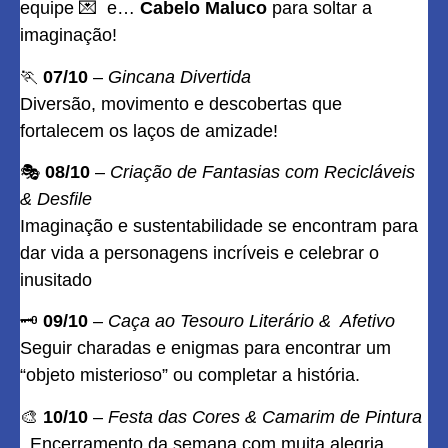
equipe 💌 e…
Cabelo Maluco
para soltar a
imaginação!
🏃
07/10
–
Gincana Divertida
Diversão, movimento e descobertas que
fortalecem os laços de amizade!
🎭
08/10
–
Criação de Fantasias com Recicláveis
& Desfile
Imaginação e sustentabilidade se encontram para
dar vida a personagens incríveis e celebrar o
inusitado
🗝️
09/10
–
Caça ao Tesouro Literário & Afetivo
Seguir charadas e enigmas para encontrar um
“objeto misterioso” ou completar a história.
🎨
10/10
–
Festa das Cores & Camarim de Pintura
Encerramento da semana com muita alegria,