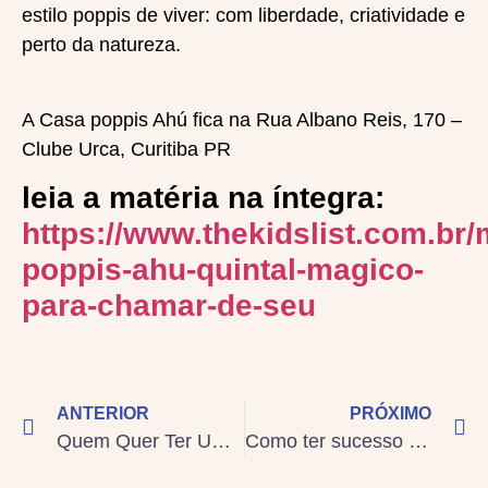
estilo poppis de viver: com liberdade, criatividade e
perto da natureza.
A Casa poppis Ahú fica na Rua Albano Reis, 170 –
Clube Urca, Curitiba PR
leia a matéria na íntegra:
https://www.thekidslist.com.br
poppis-ahu-quintal-magico-
para-chamar-de-seu
ANTERIOR
PRÓXIMO
Quem Quer Ter Um Quintal Mágico Para Chamar De Seu?
Como ter sucesso profissional sem culpa